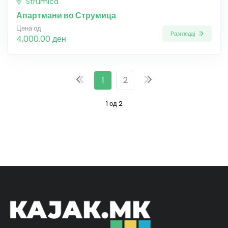
Strumica
Апартмани во Струмица
Цена од
Разгледај
4,000.00 ден
1
2
1 од 2