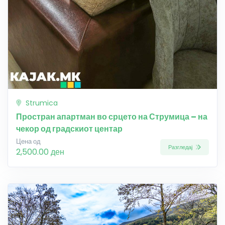
Strumica
Простран апартман во срцето на Струмица – на
чекор од градскиот центар
Цена од
Разгледај
2,500.00 ден