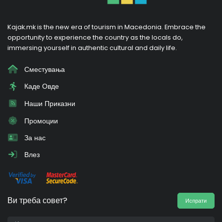
Kajak.mk is the new era of tourism in Macedonia. Embrace the
opportunity to experience the country as the locals do,
immersing yourself in authentic cultural and daily life.
Сместувања
Каде Овде
Наши Приказни
Промоции
За нас
Влез
Ви треба совет?
Испрати