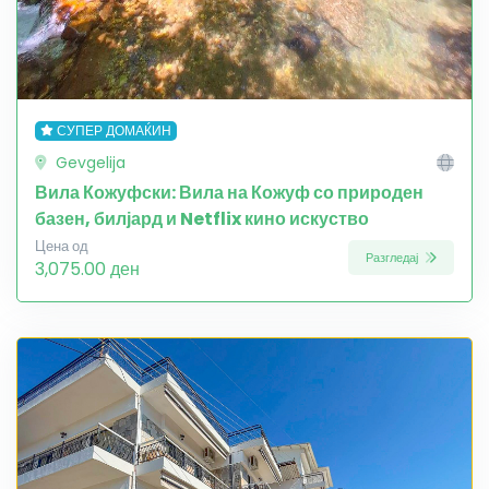
СУПЕР ДОМАЌИН
Gevgelija
Вила Кожуфски: Вила на Кожуф со природен
базен, билјард и Netflix кино искуство
Цена од
Разгледај
3,075.00 ден