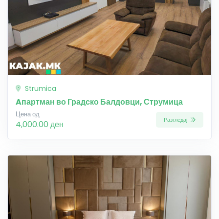
Strumica
Aпартман во Градско Балдовци, Струмица
Цена од
Разгледај
4,000.00 ден