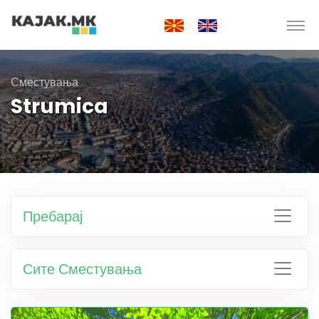
Сместувања
Strumica
Пребарај
Сите Сместувања