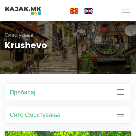
Сместувања
Krushevo
Пребарај
Сите Сместувања