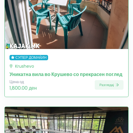
СУПЕР ДОМАЌИН
Krushevo
Уникатна вила во Крушево со прекрасен поглед
Цена од
Разгледај
1,800.00 ден