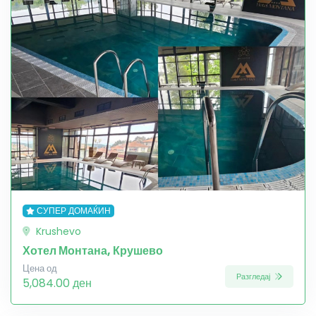
СУПЕР ДОМАЌИН
Krushevo
Хотел Монтана, Крушево
Цена од
Разгледај
5,084.00 ден