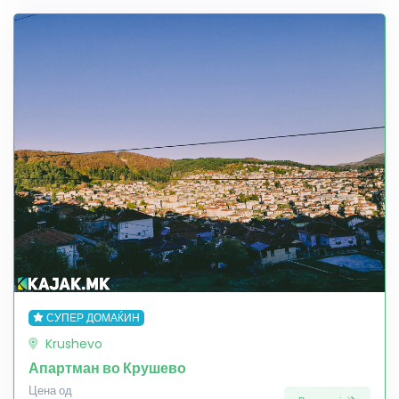
СУПЕР ДОМАЌИН
Krushevo
Апартман во Крушево
Цена од