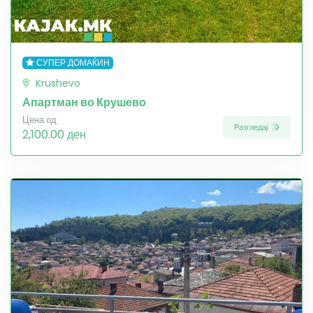
СУПЕР ДОМАЌИН
Krushevo
Апартман во Крушево
Цена од
Разгледај
2,100.00 ден