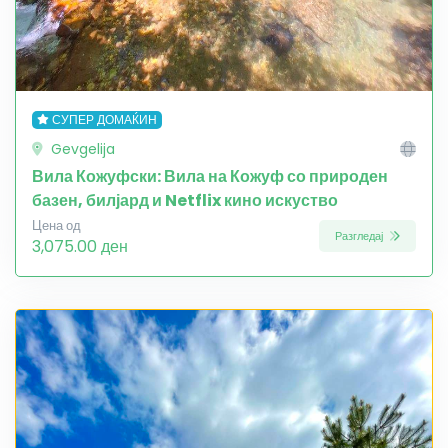
СУПЕР ДОМАЌИН
Gevgelija
Вила Кожуфски: Вила на Кожуф со природен
базен, билјард и Netflix кино искуство
Цена од
Разгледај
3,075.00 ден