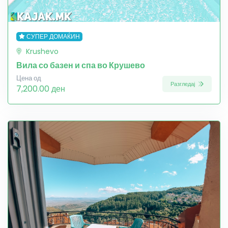
СУПЕР ДОМАЌИН
Krushevo
Вила со базен и спа во Крушево
Цена од
Разгледај
7,200.00 ден