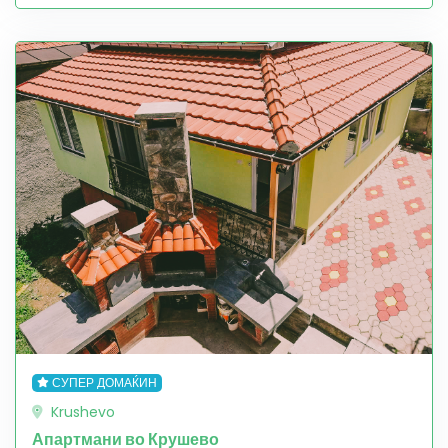
СУПЕР ДОМАЌИН
Krushevo
Апартмани во Крушево