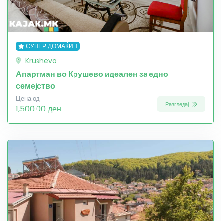
СУПЕР ДОМАЌИН
Krushevo
Апартман во Крушево идеален за едно
семејство
Цена од
Разгледај
1,500.00 ден