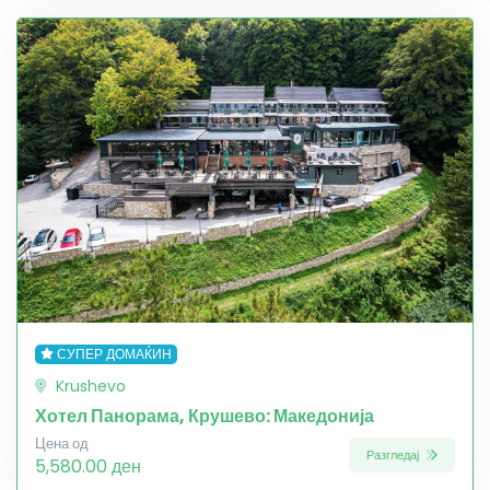
СУПЕР ДОМАЌИН
Krushevo
Хотел Панорама, Крушево: Македонија
Цена од
Разгледај
5,580.00 ден