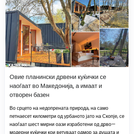
Овие планински дрвени куќички се
наоѓаат во Македонија, а имаат и
отворен базен
Во срцето на недопрената природа, на само
петнаесет километри од урбаното јато на Скопје, се
наоѓаат шест мирни оази изработени од дрво—
модерни куќички кои ветуваат одмор за душата и