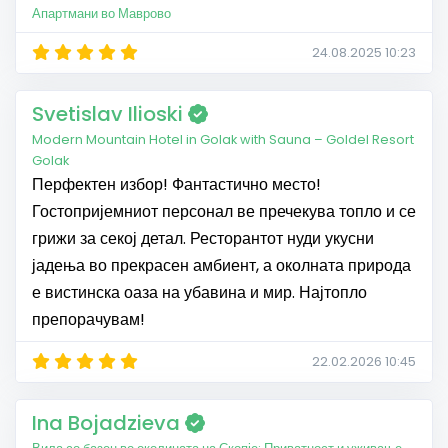
Апартмани во Маврово
24.08.2025 10:23
Svetislav Ilioski
Modern Mountain Hotel in Golak with Sauna – Goldel Resort
Golak
Перфектен избор! Фантастично место!
Гостопријемниот персонал ве пречекува топло и се
грижи за секој детал. Ресторантот нуди укусни
јадења во прекрасен амбиент, а околната природа
е вистинска оаза на убавина и мир. Најтопло
препорачувам!
22.02.2026 10:45
Ina Bojadzieva