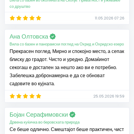
Вила со базен во околината на Скопје: Приватност и уживање
со друштво
11.05.2026 07:26
Ана Олтовска
Вила со базен и панорамски поглед на Охрид и Охридско езеро
Прекрасен поглед. Мирно и спокојно место, а сепак
блиску до градот. Чисто и уредно. Домаќинот
секогаш е достапен за нешто ако ви е потребно.
Забелешка добронамерна е да се обноват
садовите во кујната.
25.05.2026 19:59
Бојан Серафимовски
Дрвена куќичка во беровската природа
Се беше одлично. Смештајот беше практичен, чист