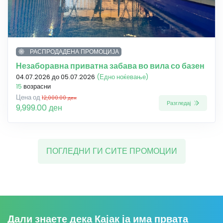
РАСПРОДАДЕНА ПРОМОЦИЈА
Незаборавна приватна забава во вила со базен
04.07.2026 до 05.07.2026
(Едно ноќевање)
15
возрасни
Цена од
12,000.00 ден
Разгледај
9,999.00 ден
ПОГЛЕДНИ ГИ СИТЕ ПРОМОЦИИ
Дали знаете дека Кајак ја има првата