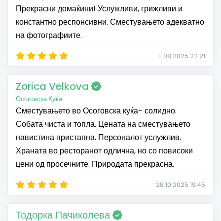
Прекрасни домаќини! Услужливи, грижливи и
константно респонсивни. Сместувањето адекватно
на фотографиите.
11.08.2025 22:21
Zorica Velkova
Осоговска Куќа
Сместувањето во Осоговска куќа- солидно.
Собата чиста и топла. Цената на сместувањето
навистина пристапна. Персоналот услужлив.
Храната во ресторанот одлична, но со повисоки
цени од просечните. Природата прекрасна.
28.10.2025 19:45
Тодорка Пачиколева