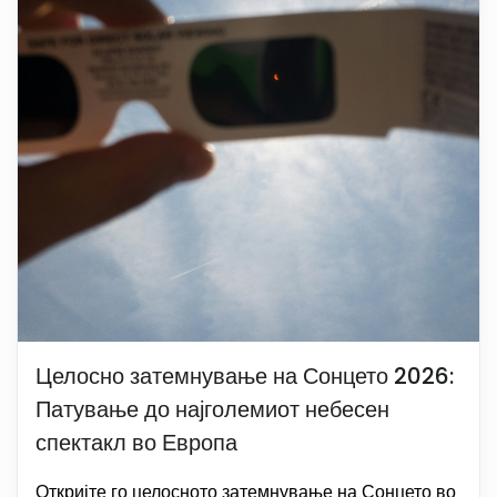
Целосно затемнување на Сонцето 2026:
Патување до најголемиот небесен
спектакл во Европа
Откријте го целосното затемнување на Сонцето во