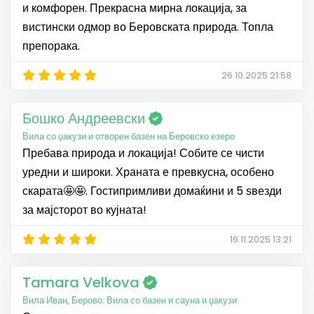
и комфорен. Прекрасна мирна локација, за
вистински одмор во Беровската природа. Топла
препорака.
26.10.2025 21:58
Бошко Андреевски
Вила со џакузи и отворен базен на Беровско езеро
Пребава природа и локација! Собите се чисти
уредни и широки. Храната е превкусна, особено
скарата🤩🤩. Гостипримливи домаќини и 5 ѕвезди
за мајсторот во кујната!
16.11.2025 13:21
Tamara Velkova
Вила Иван, Берово: Вила со базен и сауна и џакузи