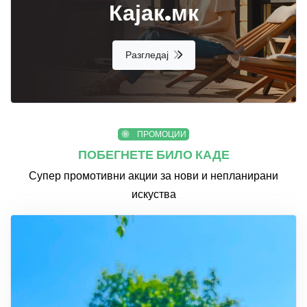
Кајак.мк
Разгледај
ПРОМОЦИИ
ПОБЕГНЕТЕ БИЛО КАДЕ
Супер промотивни акции за нови и непланирани
искуства