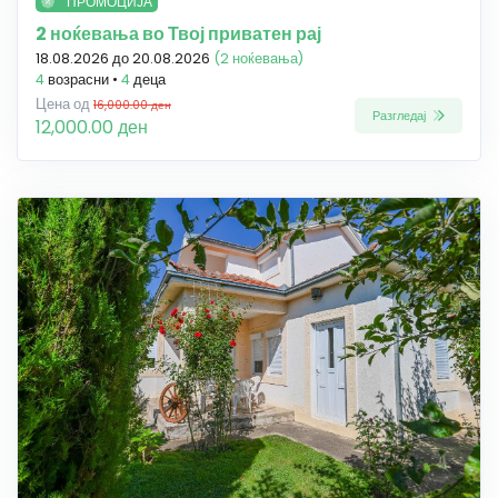
ПРОМОЦИЈА
2 ноќевања во Твој приватен рај
18.08.2026 до 20.08.2026
(2 ноќевања)
4
возрасни •
4
деца
Цена од
16,000.00 ден
Разгледај
12,000.00 ден