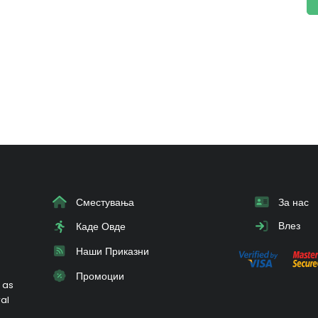
Сместувања
За нас
Влез
Каде Овде
Наши Приказни
Промоции
 as
ral