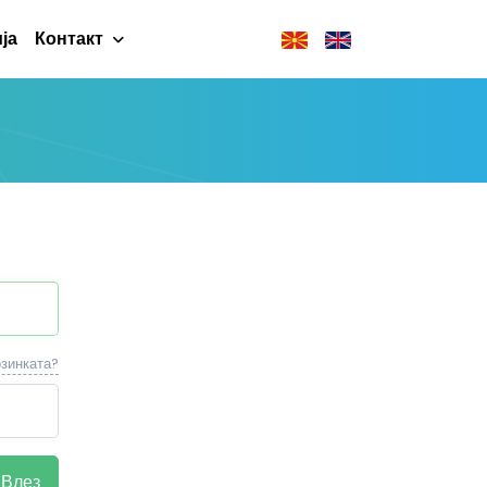
ја
Контакт
озинката?
Влез