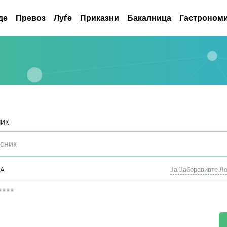
де
Превоз
Луѓе
Приказни
Бакалница
Гастрономи
ИК
Ја Заборавивте Л
А