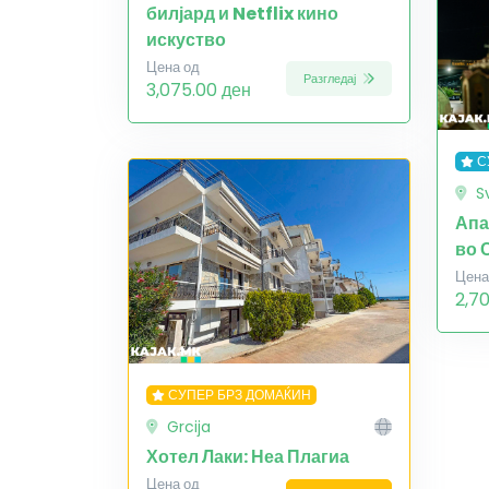
билјард и Netflix кино
искуство
Цена од
Разгледај
3,075.00 ден
С
S
Апа
во 
Цена
2,7
СУПЕР БРЗ ДОМАЌИН
Grcija
Хотел Лаки: Неа Плагиа
Цена од