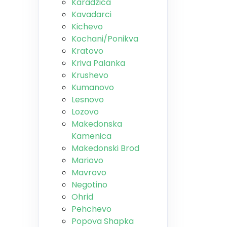
Karadzica
Kavadarci
Kichevo
Kochani/Ponikva
Kratovo
Kriva Palanka
Krushevo
Kumanovo
Lesnovo
Lozovo
Makedonska
Kamenica
Makedonski Brod
Mariovo
Mavrovo
Negotino
Ohrid
Pehchevo
Popova Shapka