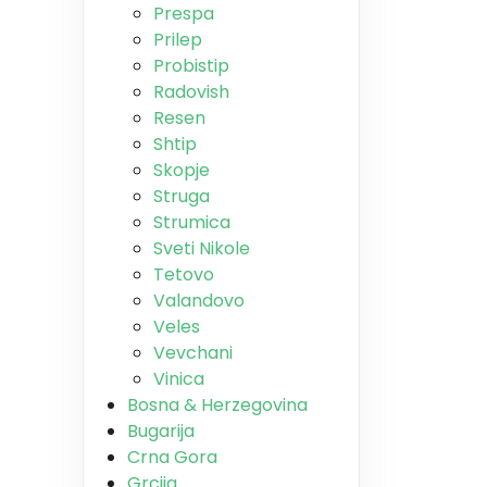
Prespa
Prilep
Probistip
Radovish
Resen
Shtip
Skopje
Struga
Strumica
Sveti Nikole
Tetovo
Valandovo
Veles
Vevchani
Vinica
Bosna & Herzegovina
Bugarija
Crna Gora
Grcija