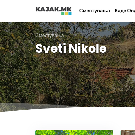
Сместувања
Каде Ов
Сместувања
Sveti Nikole