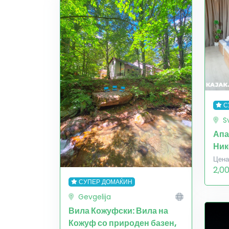
С
S
Апа
Ник
Цена
2,0
СУПЕР ДОМАЌИН
Gevgelija
Вила Кожуфски: Вила на
Кожуф со природен базен,