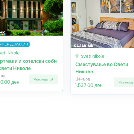
УПЕР ДОМАЌИН
veti Nikole
Sveti Nikole
ртмани и хотелски соби
Сместување во Свети
Свети Николе
Николе
 од
Цена од
Разгледај
00.00 ден
Разгледај
1,537.00 ден