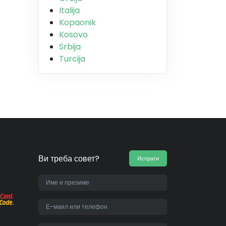
Italija
Kopaonik
Kosovo
Srbija
Turcija
Ви треба совет?
Испрати