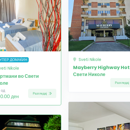
Sveti Nikole
УПЕР ДОМАЌИН
Mayberry Highway Hote
veti Nikole
Свети Николе
ртмани во Свети
оле
Разгледај
 од
Разгледај
00.00 ден