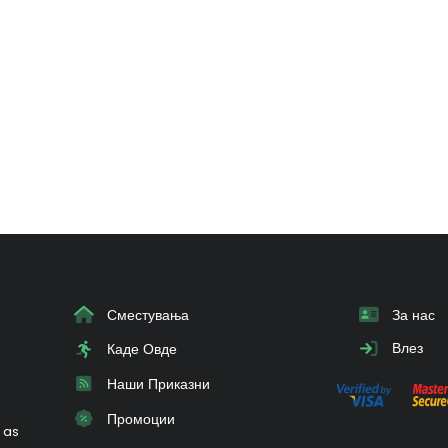
Сместувања
За нас
Влез
Каде Овде
Наши Приказни
Промоции
 as