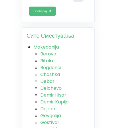
Пребарај
Сите Сместувања
Makedonija
Berovo
Bitola
Bogdanci
Chashka
Debar
Delchevo
Demir Hisar
Demir Kapija
Dojran
Gevgelija
Gostivar