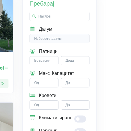
Пребарај
Датум
Патници
l –
Макс. Капацитет
Кревети
Климатизирано
Паркинг