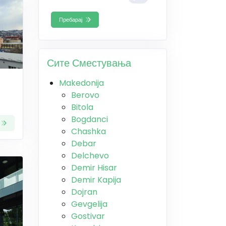
Пребарај
Сите Сместувања
Makedonija
Berovo
Bitola
Bogdanci
Chashka
Debar
Delchevo
Demir Hisar
Demir Kapija
Dojran
Gevgelija
Gostivar