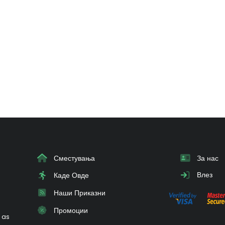
Сместувања
За нас
Влез
Каде Овде
Наши Приказни
Промоции
 as