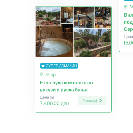
S
Вил
под
Сер
Цена
15,
СУПЕР ДОМАЌИН
Shtip
Етно лукс комплекс со
џакузи и руска бања
Цена од
Разгледај
7,400.00 ден