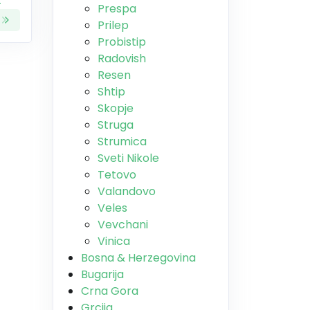
а
Prespa
Prilep
Probistip
Radovish
Resen
Shtip
Skopje
Struga
Strumica
Sveti Nikole
Tetovo
Valandovo
Veles
Vevchani
Vinica
Bosna & Herzegovina
Bugarija
Crna Gora
Grcija