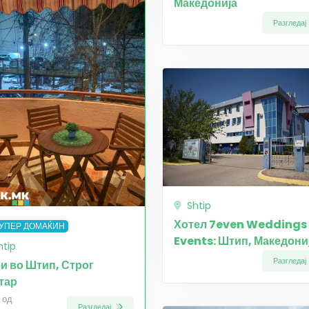
Македонија
Разгледај
Shtip
Хотел 7even Weddings
УПЕР ДОМАЌИН
Events: Штип, Македони
htip
Разгледај
и во Штип, Строг
тар
 од
Разгледај