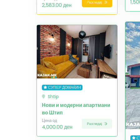
1,50
Разгледај
2,583.00 ден
СУПЕР ДОМАЌИН
Shtip
Нови и модерни апартмани
во Штип
Цена од
Разгледај
4,000.00 ден
С