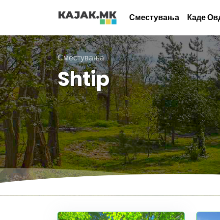
Сместувања
Каде Ов
Сместувања
Shtip