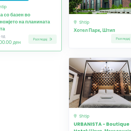
htip
а со базен во
ножјето на планината
Shtip
та
Хотел Парк, Штип
 од
Разгледај
Разгледај
000.00 ден
Shtip
URBANISTA - Boutique