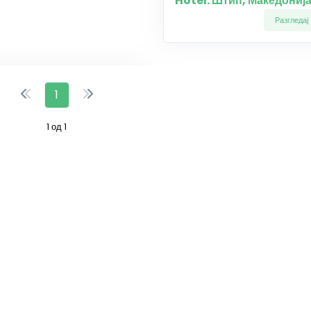
Hotel: Штип, Македониј
Разгледај
1
1 од 1