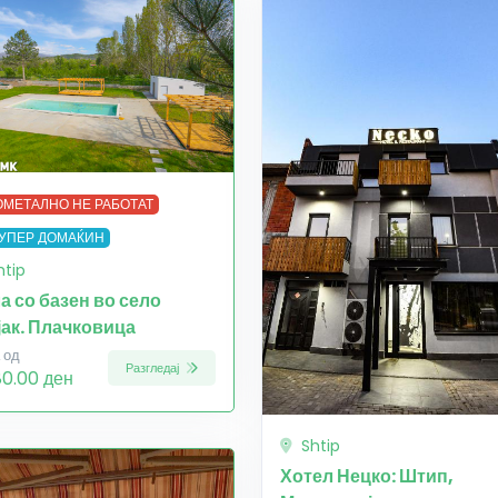
МЕТАЛНО НЕ РАБОТАТ
УПЕР ДОМАЌИН
htip
а со базен во село
јак. Плачковица
 од
Разгледај
80.00 ден
Shtip
Хотел Нецко: Штип,