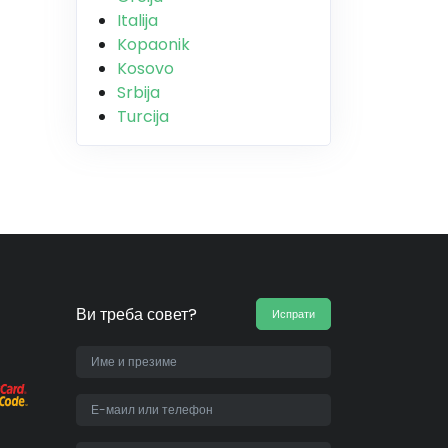
Italija
Kopaonik
Kosovo
Srbija
Turcija
Ви треба совет?
Испрати