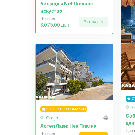
билјард и Netflix кино
искуство
Цена од
Разгледај
3,075.00 ден
С
S
СУПЕР БРЗ ДОМАЌИН
Соб
Grcija
цен
Хотел Лаки: Неа Плагиа
Цена
Цена од