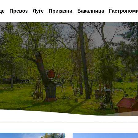
де
Превоз
Луѓе
Приказни
Бакалница
Гастрономи