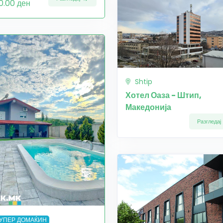
0.00 ден
Shtip
Хотел Оаза - Штип,
Македонија
Разгледај
УПЕР ДОМАЌИН