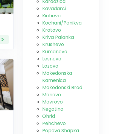
Karadzica
Kavadarci
Kichevo
Kochani/Ponikva
Kratovo
Kriva Palanka
Krushevo
Kumanovo
Lesnovo
Lozovo
Makedonska
Kamenica
Makedonski Brod
Mariovo
Mavrovo
Negotino
Ohrid
Pehchevo
Popova Shapka