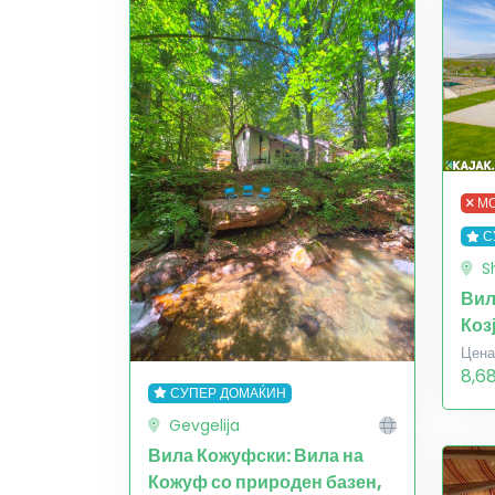
МО
С
S
Вил
Коз
Цена
8,6
СУПЕР ДОМАЌИН
Gevgelija
Вила Кожуфски: Вила на
Кожуф со природен базен,