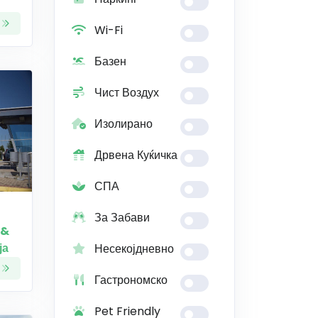
Wi-Fi
Базен
Чист Воздух
Изолирано
Дрвена Куќичка
СПА
За Забави
 &
ја
Несекојдневно
Гастрономско
Pet Friendly