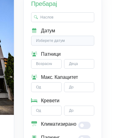
Пребарај
Датум
Патници
Макс. Капацитет
Кревети
Климатизирано
Паркинг