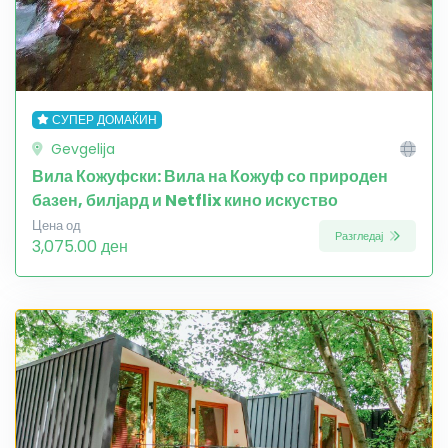
СУПЕР ДОМАЌИН
Gevgelija
Вила Кожуфски: Вила на Кожуф со природен
базен, билјард и Netflix кино искуство
Цена од
Разгледај
3,075.00 ден