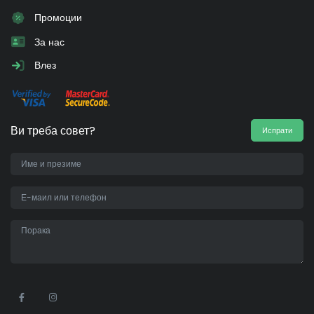
Промоции
За нас
Влез
Ви треба совет?
Испрати