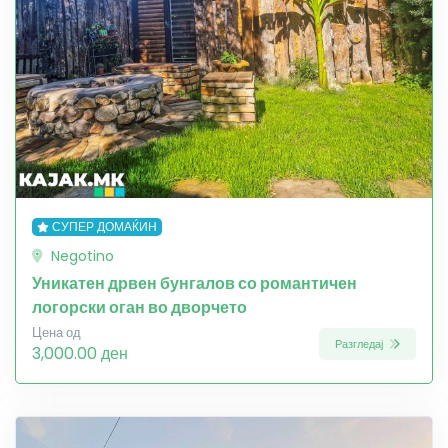
СУПЕР ДОМАЌИН
Negotino
Уникатен дрвен бунгалов со романтичен
логорски оган во дворчето
Цена од
Разгледај
3,000.00 ден