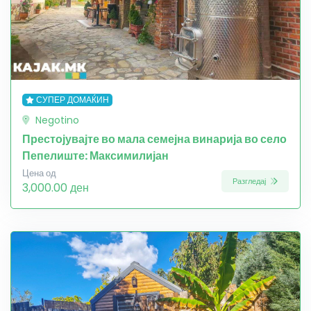
СУПЕР ДОМАЌИН
Negotino
Престојувајте во мала семејна винарија во село
Пепелиште: Максимилијан
Цена од
Разгледај
3,000.00 ден