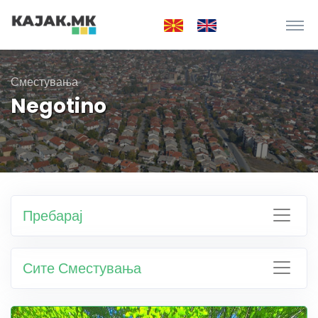
Сместувања
Negotino
Пребарај
Сите Сместувања