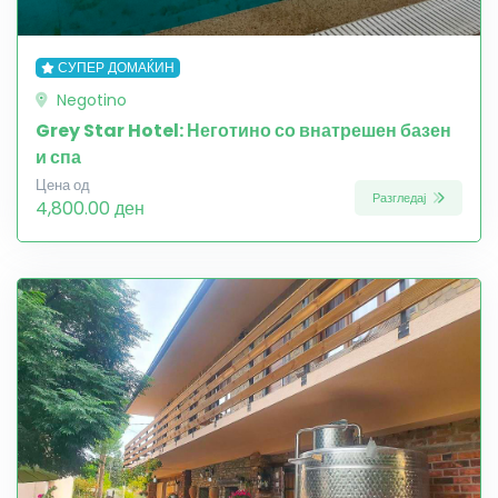
СУПЕР ДОМАЌИН
Negotino
Grey Star Hotel: Неготино со внатрешен базен
и спа
Цена од
Разгледај
4,800.00 ден