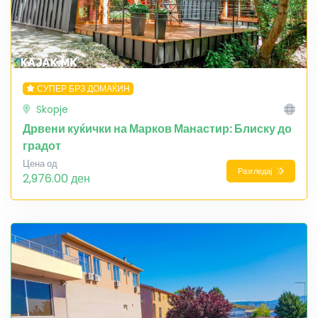
СУПЕР БРЗ ДОМАЌИН
Skopje
Дрвени куќички на Марков Манастир: Блиску до
градот
Цена од
Разгледај
2,976.00 ден