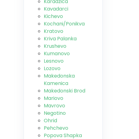
Karadzica
Kavadarci
Kichevo
Kochani/Ponikva
Kratovo
Kriva Palanka
Krushevo
Kumanovo
Lesnovo
Lozovo
Makedonska
Kamenica
Makedonski Brod
Mariovo
Mavrovo
Negotino
Ohrid
Pehchevo
Popova Shapka