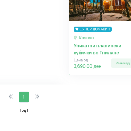
СУПЕР ДОМАЌИН
Kosovo
Уникатни планински
куќички во Гнилане
Цена од
Разгледај
3,690.00 ден
1
1 од 1