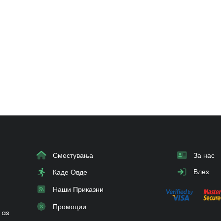
Сместувања
За нас
Влез
Каде Овде
Наши Приказни
Промоции
 as