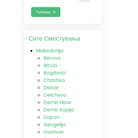
Пребарај
Сите Сместувања
Makedonija
Berovo
Bitola
Bogdanci
Chashka
Debar
Delchevo
Demir Hisar
Demir Kapija
Dojran
Gevgelija
Gostivar