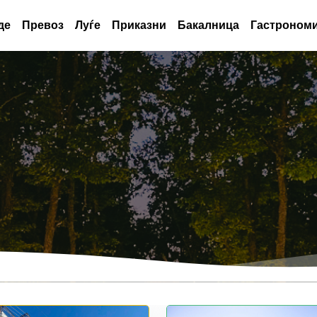
де
Превоз
Луѓе
Приказни
Бакалница
Гастрономи