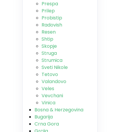
Prespa
Prilep
Probistip
Radovish
Resen
Shtip
Skopje
Struga
Strumica
Sveti Nikole
Tetovo
Valandovo
Veles
Vevchani
Vinica
Bosna & Herzegovina
Bugarija
Crna Gora
Grcija