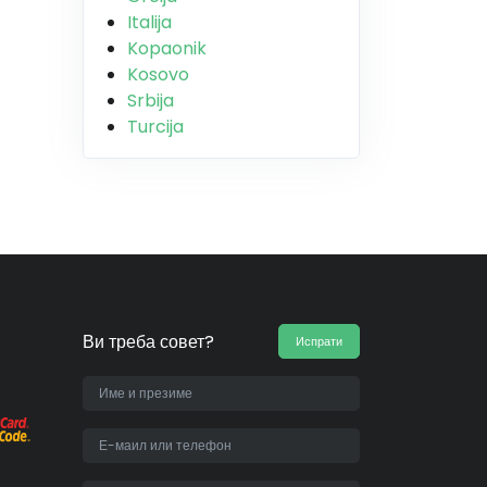
Italija
Kopaonik
Kosovo
Srbija
Turcija
Ви треба совет?
Испрати