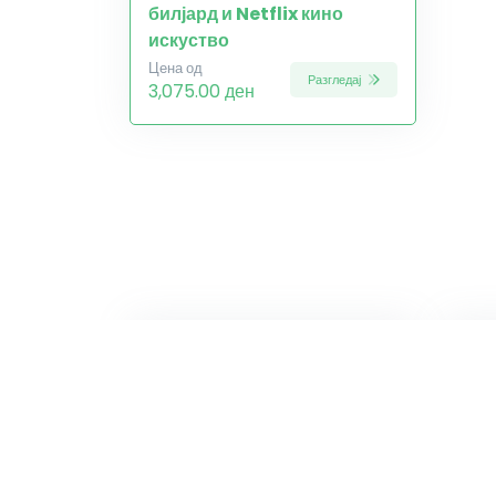
билјард и Netflix кино
искуство
Цена од
Разгледај
3,075.00 ден