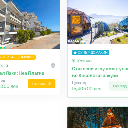
СУПЕР ДОМАЌИН
УПЕР БРЗ ДОМАЌИН
Kosovo
rcija
Стаклени иглу сместув
ел Лаки: Неа Плагиа
во Косово со џакузи
 од
Цена од
Разгледај
83.00 ден
Разгледај
15,405.00 ден