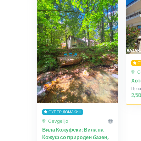
С
G
Хот
Цена
2,5
СУПЕР ДОМАЌИН
Gevgelija
Вила Кожуфски: Вила на
Кожуф со природен базен,