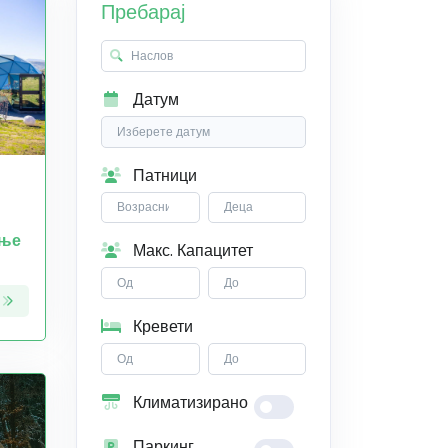
Пребарај
Датум
Патници
ање
Макс. Капацитет
Кревети
Климатизирано
Паркинг