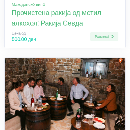
Македонскo винo
Прочистена ракија од метил
алкохол: Ракија Севда
Цена од
Разгледај
500.00 ден