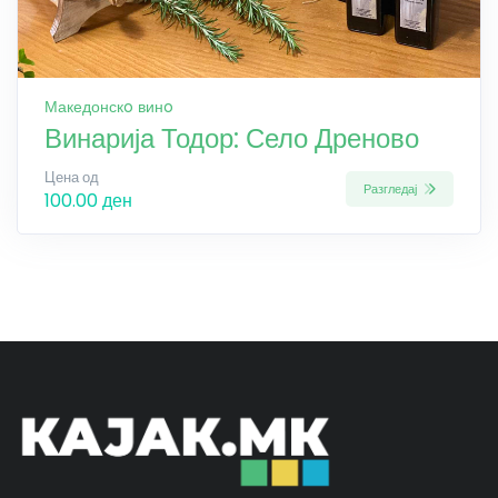
Македонскo винo
Винарија Тодор: Село Дреново
Цена од
Разгледај
100.00 ден