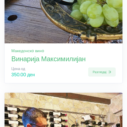
Македонскo винo
Винарија Максимилијан
Цена од
Разгледај
350.00 ден