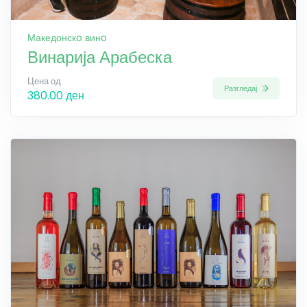
Македонскo винo
Винарија Арабеска
Цена од
Разгледај
380.00 ден