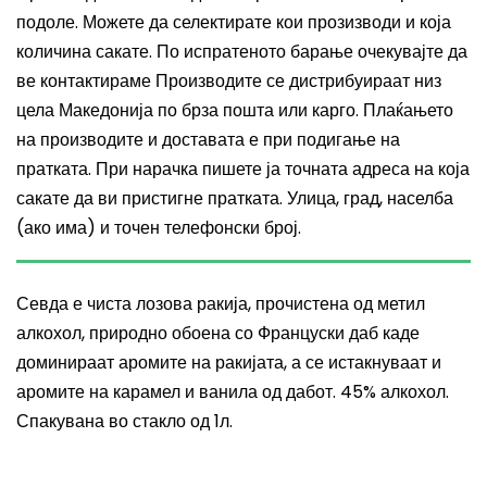
подоле. Можете да селектирате кои прозизводи и која
количина сакате. По испратеното барање очекувајте да
ве контактираме Производите се дистрибуираат низ
цела Македонија по брза пошта или карго. Плаќањето
на производите и доставата е при подигање на
пратката. При нарачка пишете ја точната адреса на која
сакате да ви пристигне пратката. Улица, град, населба
(ако има) и точен телефонски број.
Севда е чиста лозова ракија, прочистена од метил
алкохол, природно обоена со Француски даб каде
доминираат аромите на ракијата, а се истакнуваат и
аромите на карамел и ванила од дабот. 45% алкохол.
Спакувана во стакло од 1л.