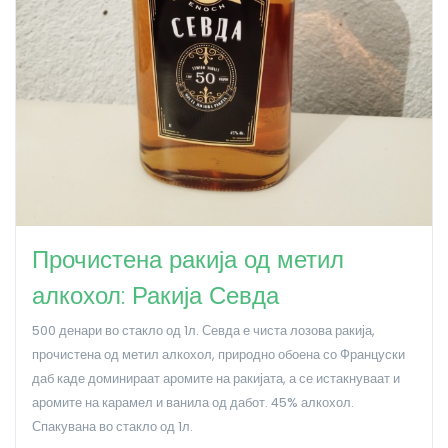
Прочистена ракија од метил
алкохол: Ракија Севда
500 денари во стакло од 1л. Севда е чиста лозова ракија,
прочистена од метил алкохол, природно обоена со Француски
даб каде доминираат аромите на ракијата, а се истакнуваат и
аромите на карамел и ванила од дабот. 45% алкохол.
Спакувана во стакло од 1л.