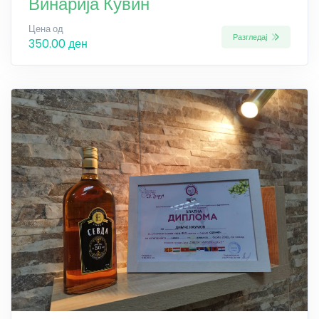
Винарија Кувин
Цена од
Разгледај
350.00 ден